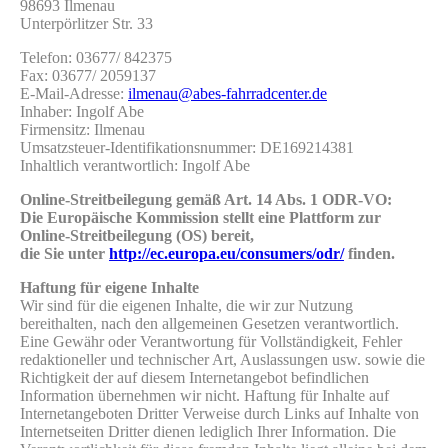
98693 Ilmenau
Unterpörlitzer Str. 33
Telefon: 03677/ 842375
Fax: 03677/ 2059137
E-Mail-Adresse:
ilmenau@abes-fahrradcenter.de
Inhaber: Ingolf Abe
Firmensitz: Ilmenau
Umsatzsteuer-Identifikationsnummer: DE169214381
Inhaltlich verantwortlich: Ingolf Abe
Online-Streitbeilegung gemäß Art. 14 Abs. 1 ODR-VO:
Die Europäische Kommission stellt eine Plattform zur
Online-Streitbeilegung (OS) bereit,
die Sie unter
http://ec.europa.eu/consumers/odr/
finden.
Haftung für eigene Inhalte
Wir sind für die eigenen Inhalte, die wir zur Nutzung
bereithalten, nach den allgemeinen Gesetzen verantwortlich.
Eine Gewähr oder Verantwortung für Vollständigkeit, Fehler
redaktioneller und technischer Art, Auslassungen usw. sowie die
Richtigkeit der auf diesem Internetangebot befindlichen
Information übernehmen wir nicht. Haftung für Inhalte auf
Internetangeboten Dritter Verweise durch Links auf Inhalte von
Internetseiten Dritter dienen lediglich Ihrer Information. Die